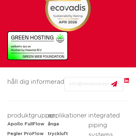
Email
håll dig informerad
produktgrupper
applikationer
integrated
Apollo FullFlow
ånga
piping
Pegler ProFlow
tryckluft
systems