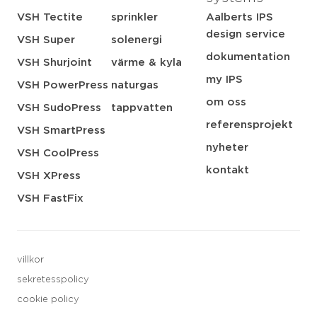
VSH Tectite
sprinkler
Aalberts IPS
design service
VSH Super
solenergi
dokumentation
VSH Shurjoint
värme & kyla
my IPS
VSH PowerPress
naturgas
om oss
VSH SudoPress
tappvatten
referensprojekt
VSH SmartPress
nyheter
VSH CoolPress
kontakt
VSH XPress
VSH FastFix
villkor
sekretesspolicy
cookie policy