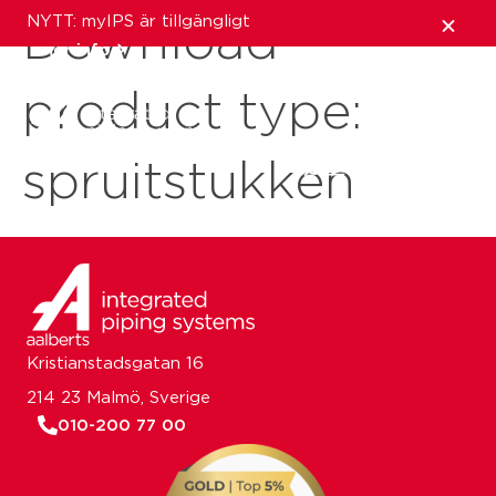
NYTT: myIPS är tillgängligt
Download
mer info
product type:
stäng
spruitstukken
Kristianstadsgatan 16
214 23 Malmö, Sverige
010-200 77 00