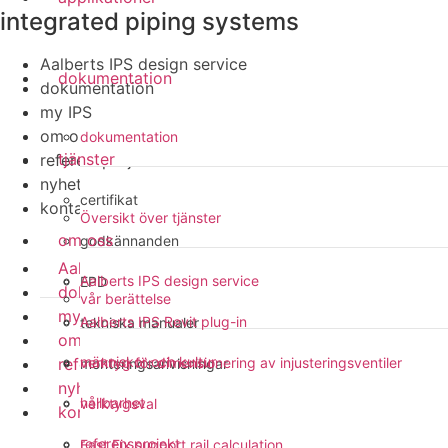
integrated piping systems
Aalberts IPS design service
dokumentation
dokumentation
my IPS
om oss
dokumentation
tjänster
referensprojekt
nyheter
certifikat
kontakt
Översikt över tjänster
om oss
godkännanden
Aalberts IPS design service
Aalberts IPS design service
EPD
dokumentation
vår berättelse
my IPS
Aalberts IPS Revit plug-in
tekniska manualer
om oss
människor och kultur
referensprojekt
verktyg för dimensionering av injusteringsventiler
monteringsanvisningar
nyheter
hållbarhet
verktygsval
kontakt
referensprojekt
Fast Fix support rail calculation