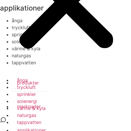
applikationer
ånga
tryckluft
sprinkler
solenergi
värme & kyla
naturgas
tappvatten
ånga
produkter
tryckluft
sprinkler
solenergi
marknader
värme & kyla
naturgas
tappvatten
applikationer